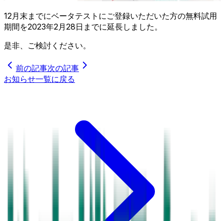
12月末までにベータテストにご登録いただいた方の無料試用
期間を2023年2月28日までに延長しました。
是非、ご検討ください。
前の記事
次の記事
お知らせ一覧に戻る