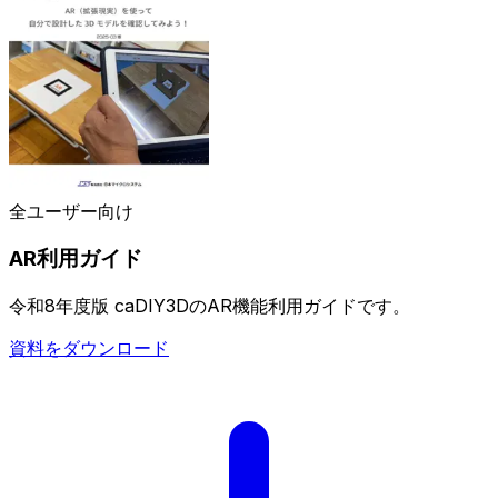
全ユーザー向け
AR利用ガイド
令和8年度版 caDIY3DのAR機能利用ガイドです。
資料をダウンロード